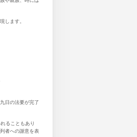
族や親族、時には
現します。
？
九日の法要が完了
われることもあり
列者への謝意を表