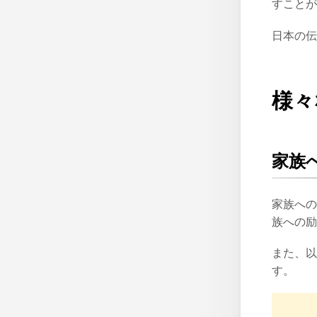
すことが
日本の伝
様々
家族
家族への
族への励
また、以
す。