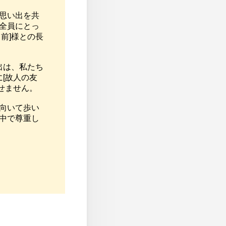
い思い出を共
ち全員にとっ
前]様との長
出は、私たち
[故人の友
ません。

を向いて歩い
の中で尊重し