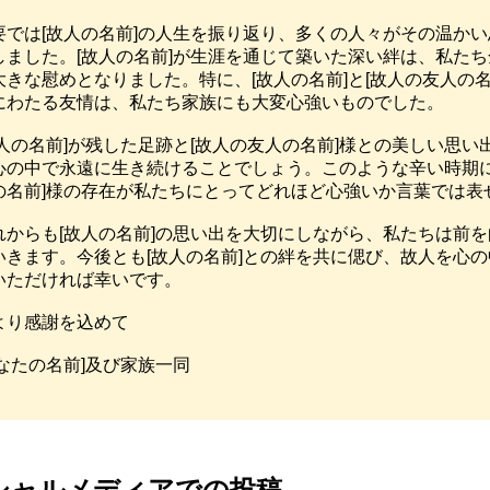
要では[故人の名前]の人生を振り返り、多くの人々がその温か
しました。[故人の名前]が生涯を通じて築いた深い絆は、私た
大きな慰めとなりました。特に、[故人の名前]と[故人の友人の名
にわたる友情は、私たち家族にも大変心強いものでした。

故人の名前]が残した足跡と[故人の友人の名前]様との美しい思い
心の中で永遠に生き続けることでしょう。このような辛い時期に
の名前]様の存在が私たちにとってどれほど心強いか言葉では表せ
れからも[故人の名前]の思い出を大切にしながら、私たちは前
いきます。今後とも[故人の名前]との絆を共に偲び、故人を心
いただければ幸いです。

より感謝を込めて

あなたの名前]及び家族一同
シャルメディアでの投稿