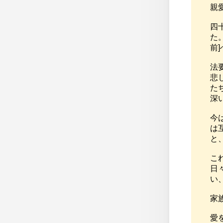
親
四
た
前
法
悲
た
深
今
は
と
こ
日
い
家
愛