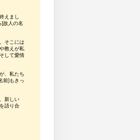
を終えまし
[故人の名
た。そこには
出や教えが私
、そして愛情
んが、私たち
名前]もきっ


に、新しい
出を語り合