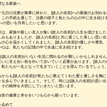
愛なる家族へ

十九日の法要が無事に終わり、[故人の名前]への最後のお別れ
。この手紙を通じて、法要の様子と私たちの心の中に生き続ける
]への思いを共有したいと思います。

要は、家族や親しい友人が集い[故人の名前]の人生を偲びまし
しみもありましたが、[故人の名前]と共に過ごした美しい思い
ちの心を温かくしてくれました。[故人の名前]の優しさや勇気
い心は、私たちの記憶の中で永遠に生き続けます。

は[故人の名前]がいない生活に慣れるのが難しいかもしれませ
互いに支え合い前を向いて歩いていく必要があります。[故人の
、私たちが一丸となって生きていくことを望んでいるでしょう。
れからも[故人の名前]が私たちに教えてくれた愛と優しさを胸
々を歩んでいきましょう。そして、時には[故人の名前]の思い
、その精神を大切にしていきたいと思います。

族皆の健康と幸せをいつも心から願っています。

を込めて
