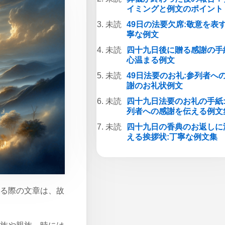
イミングと例文のポイント
49日の法要欠席:敬意を表
寧な例文
四十九日後に贈る感謝の手
心温まる例文
49日法要のお礼:参列者へ
謝のお礼状例文
四十九日法要のお礼の手紙
列者への感謝を伝える例文
四十九日の香典のお返しに
える挨拶状:丁寧な例文集
る際の文章は、故