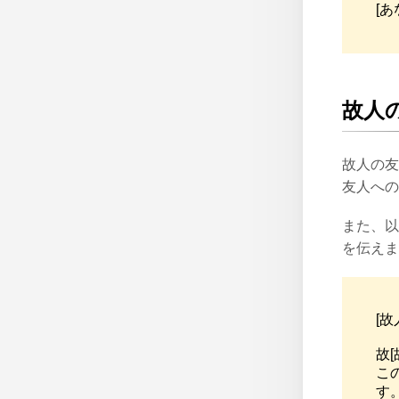
[
故人
故人の友
友人への
また、以
を伝えま
[故
故
こ
す。