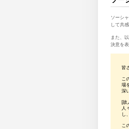
ソーシャ
して共感
また、以
決意を表
皆
こ
場
深
[
人
し
こ