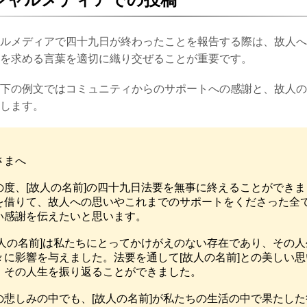
ルメディアで四十九日が終わったことを報告する際は、故人へ
を求める言葉を適切に織り交ぜることが重要です。
下の例文ではコミュニティからのサポートへの感謝と、故人の
します。
さまへ

の度、[故人の名前]の四十九日法要を無事に終えることができ
を借りて、故人への思いやこれまでのサポートをくださった全
い感謝を伝えたいと思います。

故人の名前]は私たちにとってかけがえのない存在であり、その
々に影響を与えました。法要を通して[故人の名前]との美しい
、その人生を振り返ることができました。

の悲しみの中でも、[故人の名前]が私たちの生活の中で果たし