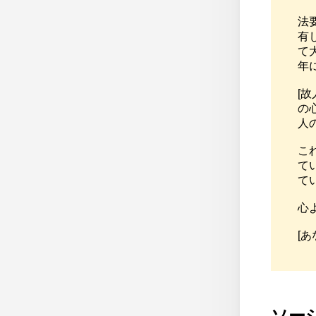
法
有
て
年
[
の
人
こ
て
て
心
[
ソー