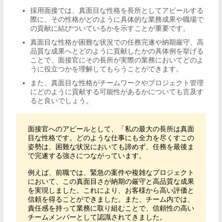
採用面接では、真面目な性格を長所としてアピールする
際に、その性格がどのように具体的な業務成果や職場で
の貢献に結びついているかを示すことが重要です。
真面目な性格が困難な状況での任務完遂や納期厳守、高
品質な成果へとどのように貢献したかの具体例を挙げる
ことで、面接官にその長所が実際の業務においてどのよ
うに役立つかを理解してもらうことができます。
また、真面目な性格がチームワークやプロジェクト管理
にどのように貢献する可能性があるかについても言及す
ると良いでしょう。
面接官へのアピールとして、「私の最大の長所は真面
目な性格です。どのような仕事にも全力を尽くすこの
姿勢は、困難な状況においても諦めず、任務を最後ま
で完遂する強さにつながっています。

例えば、前職では、緊急の案件や複雑なプロジェクト
において、この真面目さが納期の厳守と高品質な成果
を実現しました。これにより、お客様から高い評価と
信頼を得ることができました。また、チーム内では、
責任感を持って業務に取り組むことで、信頼性の高い
チームメンバーとして認識されてきました。
