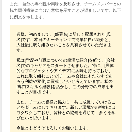
また、自分の専門性や興味を反映させ、チームメンバーとの
協力関係構築に向けた意欲を示すことが望ましいです。以下
に例文を示します。
皆様、初めまして。[部署名]に新しく配属された[氏
名]です。本日のミーティングで簡単に自己紹介と、
入社後に取り組みたいことを共有させていただきま
す。

私は[学歴や前職についての簡潔な紹介]を経て、[会社
名]でのキャリアをスタートさせました。特に、[具体
的なプロジェクトやアイデア]に興味を持っており、
これに取り組むことで[チームや会社にもたらすであ
ろう利益や変化]に貢献したいと考えています。私の
[専門スキルや経験]を活かし、この分野での成果を出
すことが目標です。

また、チームの皆様と協力し、共に成長していけるこ
とを楽しみにしております。新しい環境での挑戦には
ワクワクしており、皆様との協働を通じて、多くを学
びたいと思います。

今後ともどうぞよろしくお願いします。