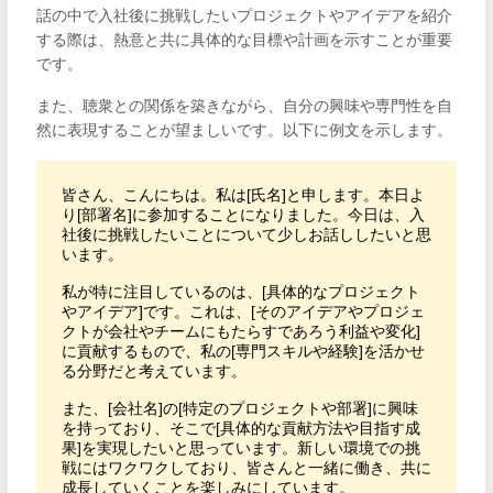
話の中で入社後に挑戦したいプロジェクトやアイデアを紹介
する際は、熱意と共に具体的な目標や計画を示すことが重要
です。
また、聴衆との関係を築きながら、自分の興味や専門性を自
然に表現することが望ましいです。以下に例文を示します。
皆さん、こんにちは。私は[氏名]と申します。本日よ
り[部署名]に参加することになりました。今日は、入
社後に挑戦したいことについて少しお話ししたいと思
います。

私が特に注目しているのは、[具体的なプロジェクト
やアイデア]です。これは、[そのアイデアやプロジェ
クトが会社やチームにもたらすであろう利益や変化]
に貢献するもので、私の[専門スキルや経験]を活かせ
る分野だと考えています。

また、[会社名]の[特定のプロジェクトや部署]に興味
を持っており、そこで[具体的な貢献方法や目指す成
果]を実現したいと思っています。新しい環境での挑
戦にはワクワクしており、皆さんと一緒に働き、共に
成長していくことを楽しみにしています。
