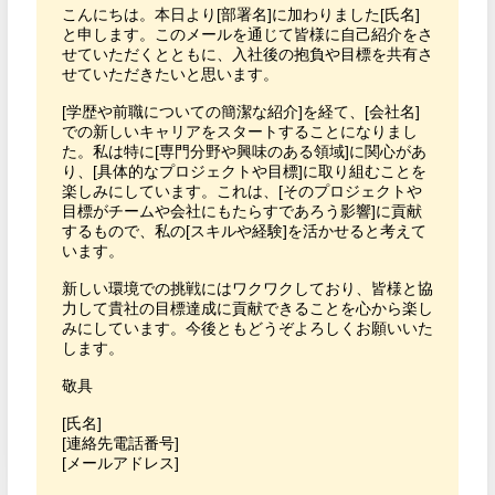
こんにちは。本日より[部署名]に加わりました[氏名]
と申します。このメールを通じて皆様に自己紹介をさ
せていただくとともに、入社後の抱負や目標を共有さ
せていただきたいと思います。

[学歴や前職についての簡潔な紹介]を経て、[会社名]
での新しいキャリアをスタートすることになりまし
た。私は特に[専門分野や興味のある領域]に関心があ
り、[具体的なプロジェクトや目標]に取り組むことを
楽しみにしています。これは、[そのプロジェクトや
目標がチームや会社にもたらすであろう影響]に貢献
するもので、私の[スキルや経験]を活かせると考えて
います。

新しい環境での挑戦にはワクワクしており、皆様と協
力して貴社の目標達成に貢献できることを心から楽し
みにしています。今後ともどうぞよろしくお願いいた
します。

敬具

[氏名]

[連絡先電話番号]

[メールアドレス]